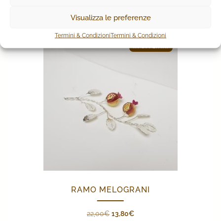
PRODOTTI CORRELATI
Visualizza le preferenze
Termini & Condizioni
Termini & Condizioni
IN OFFERTA!
RAMO MELOGRANI
Il
Il
22,00
€
13,80
€