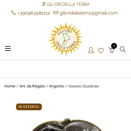
GLI ORI DELLA TERRA
+390963582112
glioridellaterra@gmail.com
Skip
to
content
0
Gli Ori della Terra
Gli Ori della Terra
Home
/
Art. da Regalo
/
Argento
/ Vassoio Quadrato
IN OFFERTA!