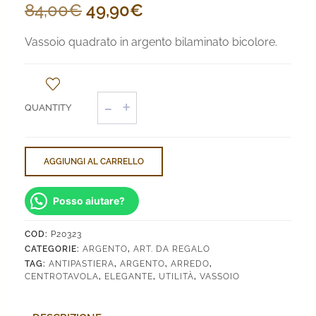
Il
Il
84,00
€
49,90
€
prezzo
prezzo
Vassoio quadrato in argento bilaminato bicolore.
originale
attuale
era:
è:
Vassoio
84,00€.
49,90€.
Quadrato
quantità
AGGIUNGI AL CARRELLO
Posso aiutare?
COD:
P20323
CATEGORIE:
ARGENTO
,
ART. DA REGALO
TAG:
ANTIPASTIERA
,
ARGENTO
,
ARREDO
,
CENTROTAVOLA
,
ELEGANTE
,
UTILITÀ
,
VASSOIO