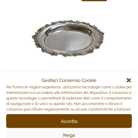
Gestisci Consenso Cookie
VASSOIO OVALE
Per fornire le migliori esperienze, utilizziamo tecnologie come i cookie per
memorizzare e/o accedere alle informazioni del dispositivo. Il consenso a
queste tecnologie ci permetterà di elaborare dati come il comportamento
Il
Il
210,00
€
160,00
€
di navigazione o ID unici su questo sito. Non acconsentire o ritirare il
prezzo
prezzo
consenso può influire negativamente su alcune caratteristiche e funzioni.
originale
attuale
Accetta
AGGIUNGI AL CARRELLO
era:
è:
210,00€.
160,00€.
Nega