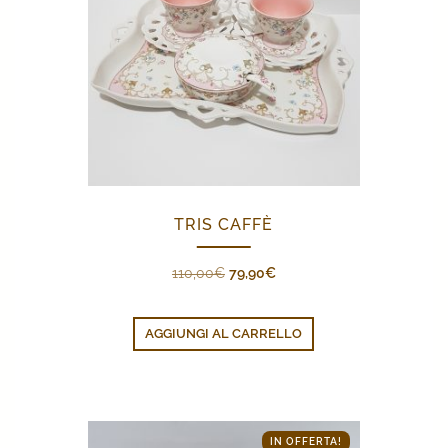
TRIS CAFFÈ
Il
Il
110,00
€
79,90
€
prezzo
prezzo
originale
attuale
AGGIUNGI AL CARRELLO
era:
è:
110,00€.
79,90€.
IN OFFERTA!