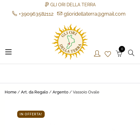
GLI ORI DELLA TERRA
+390963582112
glioridellaterra@gmail.com
Skip
to
content
0
Gli Ori della Terra
Gli Ori della Terra
Home
/
Art. da Regalo
/
Argento
/ Vassoio Ovale
IN OFFERTA!