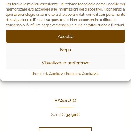
Per fornire le migliori esperienze, utilizziamo tecnologie come i cookie per
memorizzare e/o accedere alle informazioni del dispositivo. Il consenso a
queste tecnologie ci permetterà di elaborare dati come il comportamento
IN OFFERTA!
di navigazione o ID unici su questo sito. Non acconsentire o ritirare il
consenso può influire negativamente su alcune caratteristiche e funzioni.
Accetta
Nega
Visualizza le preferenze
Termini & Condizioni
Termini & Condizioni
VASSOIO
Il
Il
87,00
€
34,90
€
prezzo
prezzo
originale
attuale