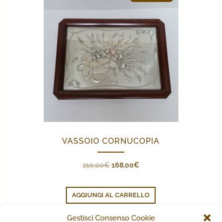
VASSOIO CORNUCOPIA
Il
Il
210,00
€
168,00
€
prezzo
prezzo
originale
attuale
AGGIUNGI AL CARRELLO
era:
è:
210,00€.
168,00€.
Gestisci Consenso Cookie