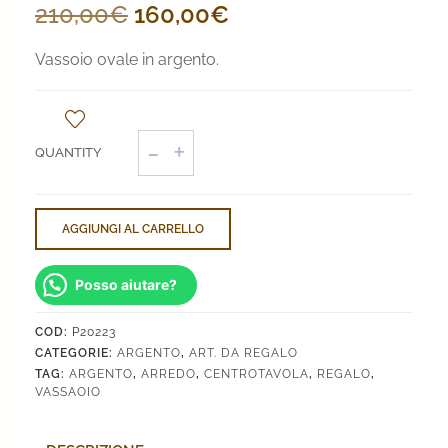
Il
Il
210,00
€
160,00
€
prezzo
prezzo
Vassoio ovale in argento.
originale
attuale
era:
è:
Vassoio
210,00€.
160,00€.
Ovale
quantità
AGGIUNGI AL CARRELLO
Posso aiutare?
COD:
P20223
CATEGORIE:
ARGENTO
,
ART. DA REGALO
TAG:
ARGENTO
,
ARREDO
,
CENTROTAVOLA
,
REGALO
,
VASSAOIO