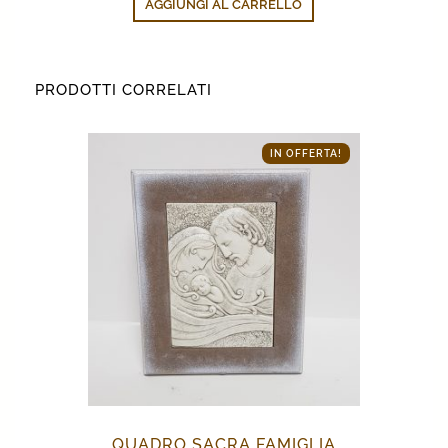
AGGIUNGI AL CARRELLO
era:
è:
87,00€.
34,90€.
PRODOTTI CORRELATI
IN OFFERTA!
QUADRO SACRA FAMIGLIA