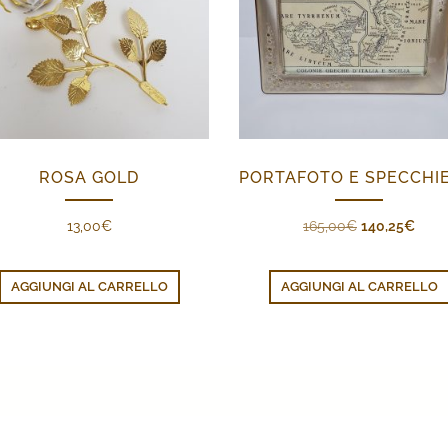
ROSA GOLD
Il
Il
13,00
€
165,00
€
140,25
€
prezzo
prez
originale
attua
AGGIUNGI AL CARRELLO
AGGIUNGI AL CARRELLO
era:
è:
165,00€.
140,