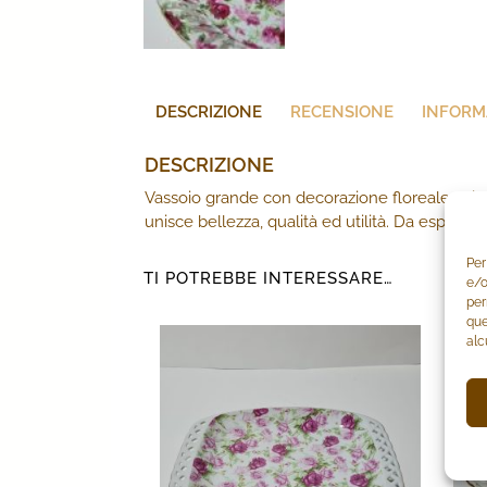
DESCRIZIONE
RECENSIONE
INFORM
DESCRIZIONE
Vassoio grande con decorazione floreale sui ton
unisce bellezza, qualità ed utilità. Da esporr
Per
TI POTREBBE INTERESSARE…
e/o
per
que
alc