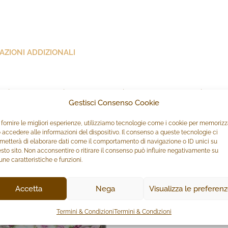
AZIONI ADDIZIONALI
i del rosa e fucsia e sottofondo bianco forma ovale. Lati traforati
Gestisci Consenso Cookie
e in cucina o in salotto come articolo ornamentale. Idea regalo ad
 fornire le migliori esperienze, utilizziamo tecnologie come i cookie per memoriz
 accedere alle informazioni del dispositivo. Il consenso a queste tecnologie ci
metterà di elaborare dati come il comportamento di navigazione o ID unici su
sto sito. Non acconsentire o ritirare il consenso può influire negativamente su
une caratteristiche e funzioni.
Accetta
Nega
Visualizza le preferen
Termini & Condizioni
Termini & Condizioni