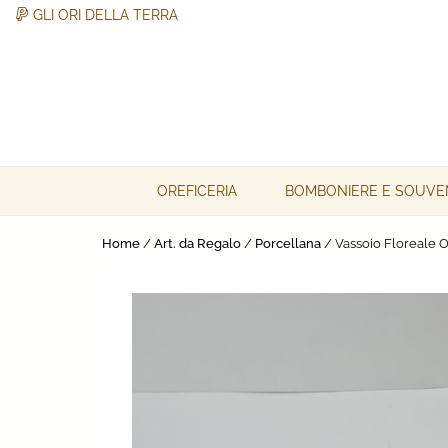
GLI ORI DELLA TERRA
Skip
to
content
Gli Ori della Terra
Gli Ori della Terra
OREFICERIA
BOMBONIERE E SOUVE
Home
/
Art. da Regalo
/
Porcellana
/ Vassoio Floreale 