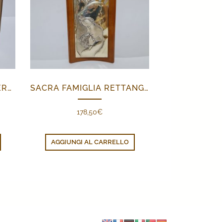
PORTAFOTO E SPECCHIERA FIORELLINI
SACRA FAMIGLIA RETTANGOLARE
178,50
€
zo
le
AGGIUNGI AL CARRELLO
25€.