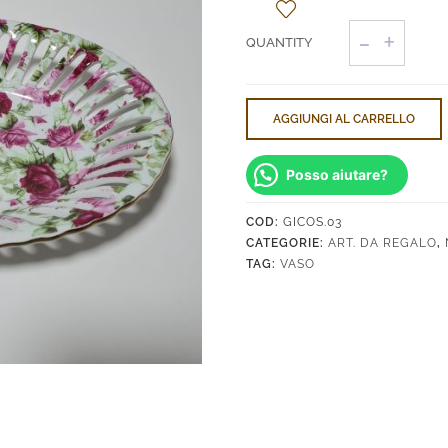
Vassoio
Floreale
Ovale
Grande
quantità
AGGIUNGI AL CARRELLO
Posso aiutare?
COD:
GICOS.03
CATEGORIE:
ART. DA REGALO
,
TAG:
VASO