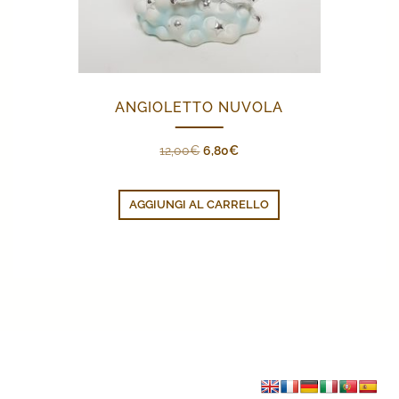
ANGIOLETTO NUVOLA
Il
Il
12,00
€
6,80
€
prezzo
prezzo
originale
attuale
AGGIUNGI AL CARRELLO
era:
è:
12,00€.
6,80€.