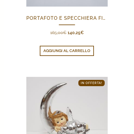
PORTAFOTO E SPECCHIERA FIORELLINI
Il
Il
165,00
€
140,25
€
prezzo
prezzo
originale
attuale
AGGIUNGI AL CARRELLO
era:
è:
165,00€.
140,25€.
IN OFFERTA!