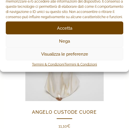
memorizzare e/o accedere alle informazioni del dispositivo. Il consenso a
PRODOTTI CORRELATI
queste tecnologie ci permetterà di elaborare dati come il comportamento
di navigazione o ID unici su questo sito. Non acconsentire o ritirare il
consenso può influire negativamente su alcune caratteristiche e funzioni.
Accetta
Nega
Visualizza le preferenze
Termini & Condizioni
Termini & Condizioni
ANGELO CUSTODE CUORE
11,10
€