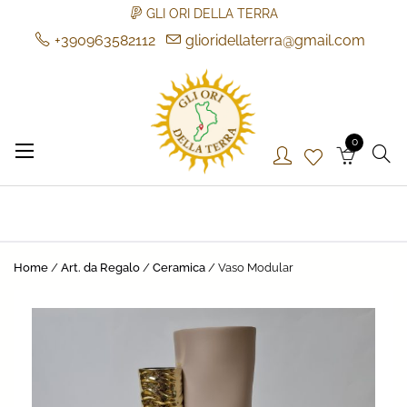
GLI ORI DELLA TERRA
+390963582112
glioridellaterra@gmail.com
Skip
to
content
0
Gli Ori della Terra
Gli Ori della Terra
Home
/
Art. da Regalo
/
Ceramica
/ Vaso Modular