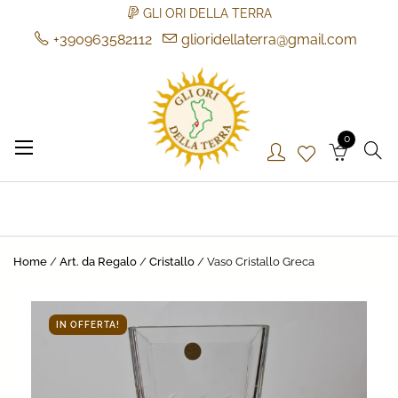
GLI ORI DELLA TERRA
+390963582112
glioridellaterra@gmail.com
Skip
to
content
0
Gli Ori della Terra
Gli Ori della Terra
Home
/
Art. da Regalo
/
Cristallo
/ Vaso Cristallo Greca
IN OFFERTA!