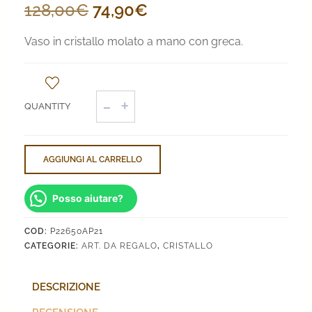
Il
Il
128,00
€
74,90
€
prezzo
prezzo
Vaso in cristallo molato a mano con greca.
originale
attuale
era:
è:
Vaso
128,00€.
74,90€.
Cristallo
Greca
quantità
AGGIUNGI AL CARRELLO
Posso aiutare?
COD:
P22650AP21
CATEGORIE:
ART. DA REGALO
,
CRISTALLO
DESCRIZIONE