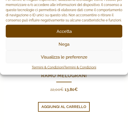
memorizzare e/o accedere alle informazioni del dispositivo. Il consenso a
queste tecnologie ci permetterà di elaborare dati come il comportamento
di navigazione o ID unici su questo sito. Non acconsentire o ritirare il
consenso può influire negativamente su alcune caratteristiche e funzioni.
Accetta
Nega
Visualizza le preferenze
Termini & Condizioni
Termini & Condizioni
RAMO MELOGRANI
Il
Il
22,00
€
13,80
€
prezzo
prezzo
originale
attuale
AGGIUNGI AL CARRELLO
era:
è:
22,00€.
13,80€.