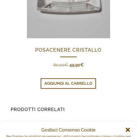
POSACENERE CRISTALLO
Il
Il
80,00
€
49,90
€
prezzo
prezzo
originale
attuale
AGGIUNGI AL CARRELLO
era:
è:
80,00€.
49,90€.
PRODOTTI CORRELATI
Gestisci Consenso Cookie
IN OFFERTA!
Per fornire le migliori esperienze, utilizziamo tecnologie come i cookie per