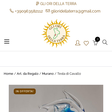
GLI ORI DELLA TERRA
+390963582112
glioridellaterra@gmail.com
Skip
to
content
0
Gli Ori della Terra
Gli Ori della Terra
Home
/
Art. da Regalo
/
Murano
/ Testa di Cavallo
IN OFFERTA!