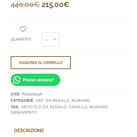
Il
Il
440,00
€
215,00
€
prezzo
prezzo
originale
attuale
era:
Testa
è:
di
440,00€.
215,00€.
Cavallo
quantità
AGGIUNGI AL CARRELLO
Posso aiutare?
COD:
P2012023A
CATEGORIE:
ART. DA REGALO
,
MURANO
TAG:
ARTICOLO DA REGALO
,
CAVALLO
,
MURANO
,
ORNAMENTO
DESCRIZIONE