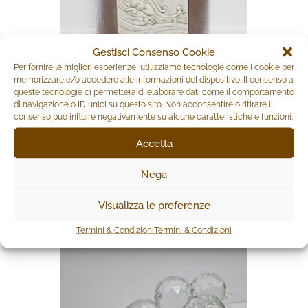
Gestisci Consenso Cookie
Per fornire le migliori esperienze, utilizziamo tecnologie come i cookie per
memorizzare e/o accedere alle informazioni del dispositivo. Il consenso a
queste tecnologie ci permetterà di elaborare dati come il comportamento
di navigazione o ID unici su questo sito. Non acconsentire o ritirare il
QUADRO SACRA FAMIGLIA
consenso può influire negativamente su alcune caratteristiche e funzioni.
Accetta
Il
Il
16,00
€
12,00
€
prezzo
prezzo
Nega
originale
attuale
AGGIUNGI AL CARRELLO
era:
è:
16,00€.
12,00€.
Visualizza le preferenze
Termini & Condizioni
Termini & Condizioni