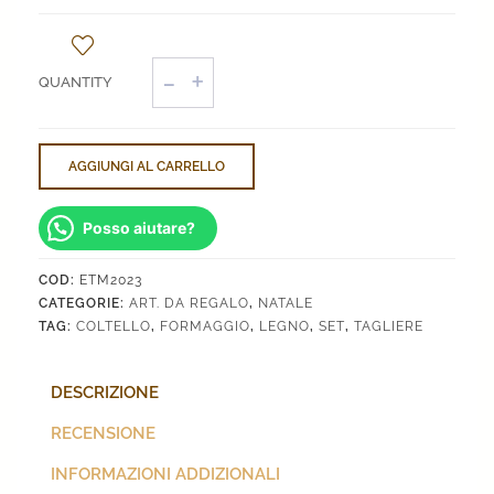
Tagliere
con
Coltello
Formaggio
quantità
AGGIUNGI AL CARRELLO
Posso aiutare?
COD:
ETM2023
CATEGORIE:
ART. DA REGALO
,
NATALE
TAG:
COLTELLO
,
FORMAGGIO
,
LEGNO
,
SET
,
TAGLIERE
DESCRIZIONE
RECENSIONE
INFORMAZIONI ADDIZIONALI