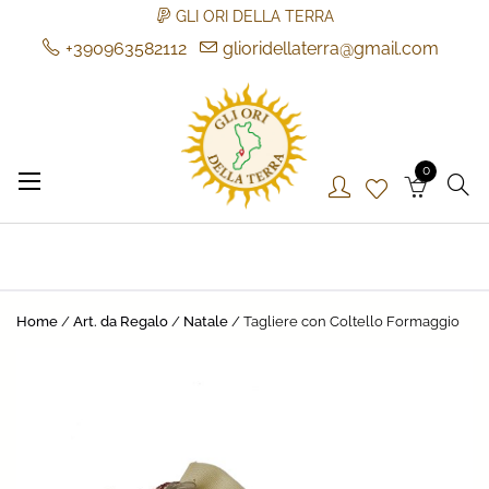
GLI ORI DELLA TERRA
+390963582112
glioridellaterra@gmail.com
Skip
to
content
0
Gli Ori della Terra
Gli Ori della Terra
Home
/
Art. da Regalo
/
Natale
/ Tagliere con Coltello Formaggio