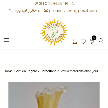
GLI ORI DELLA TERRA
+390963582112
glioridellaterra@gmail.com
Skip
to
content
0
Gli Ori della Terra
Gli Ori della Terra
Home
/
Art. da Regalo
/
Porcellana
/ Statua maternità abat- jour