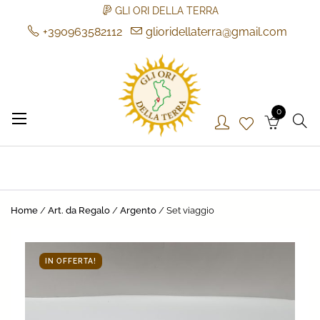
GLI ORI DELLA TERRA
+390963582112
glioridellaterra@gmail.com
Skip
to
content
0
Gli Ori della Terra
Gli Ori della Terra
Home
/
Art. da Regalo
/
Argento
/ Set viaggio
IN OFFERTA!