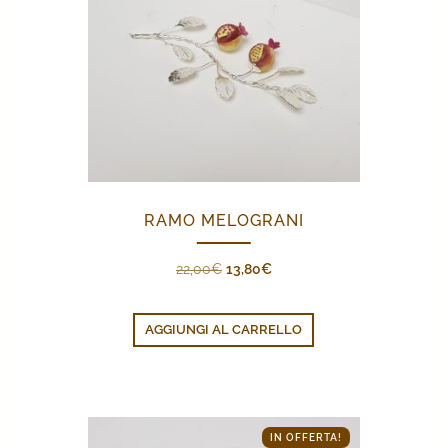
RAMO MELOGRANI
Il
Il
22,00
€
13,80
€
prezzo
prezzo
originale
attuale
AGGIUNGI AL CARRELLO
era:
è:
22,00€.
13,80€.
IN OFFERTA!