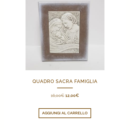
QUADRO SACRA FAMIGLIA
Il
Il
16,00
€
12,00
€
prezzo
prezzo
originale
attuale
AGGIUNGI AL CARRELLO
era:
è:
16,00€.
12,00€.