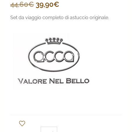
Il
Il
44,60
€
39,90
€
prezzo
prezzo
Set da viaggio completo di astuccio originale.
originale
attuale
era:
è:
44,60€.
39,90€.
Set