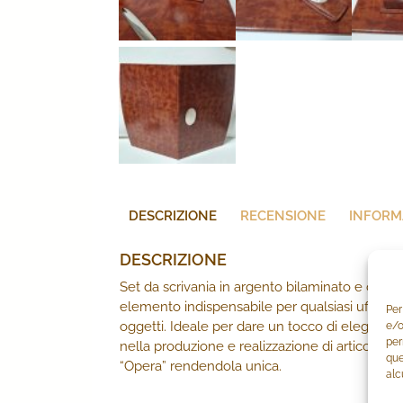
DESCRIZIONE
RECENSIONE
INFORM
DESCRIZIONE
Set da scrivania in argento bilaminato e cuoio
elemento indispensabile per qualsiasi ufficio. Ut
Per
oggetti. Ideale per dare un tocco di eleganza a
e/o
per
nella produzione e realizzazione di articoli da
que
“Opera” rendendola unica.
alc