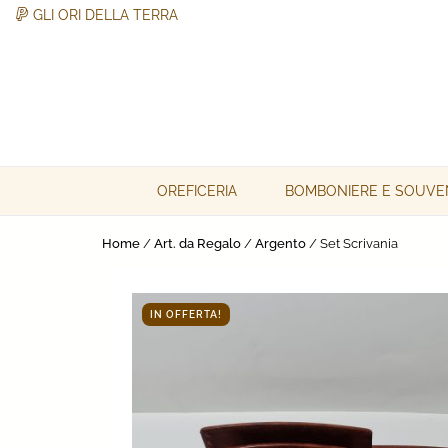
GLI ORI DELLA TERRA
Skip
to
content
Gli Ori della Terra
Gli Ori della Terra
OREFICERIA
BOMBONIERE E SOUVE
Home
/
Art. da Regalo
/
Argento
/ Set Scrivania
IN OFFERTA!