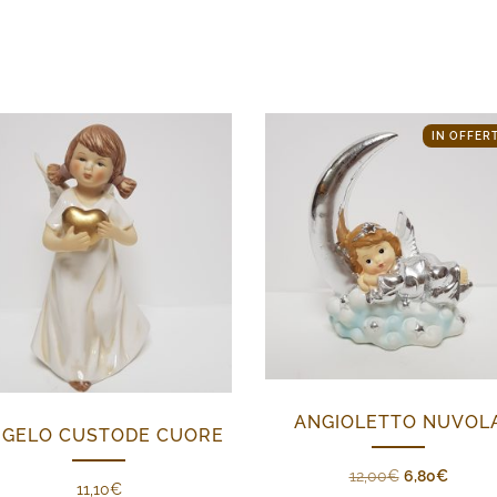
IN OFFERT
ANGIOLETTO NUVOL
GELO CUSTODE CUORE
Il
Il
12,00
€
6,80
€
11,10
€