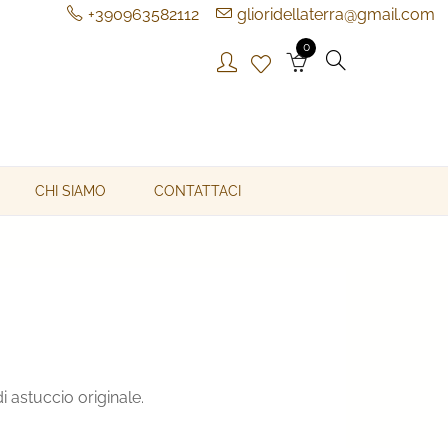
+390963582112
glioridellaterra@gmail.com
0
CHI SIAMO
CONTATTACI
prezzo
 astuccio originale.
ttuale