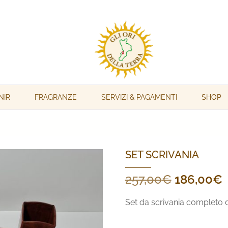
NIR
FRAGRANZE
SERVIZI & PAGAMENTI
SHOP
SET SCRIVANIA
Il
Il
257,00
€
186,00
€
prezzo
Set da scrivania completo di
originale
a