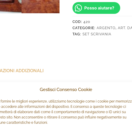
Posso aiutare?
COD:
420
CATEGORIE:
ARGENTO
,
ART. D
TAG:
SET SCRIVANIA
AZIONI ADDIZIONALI
Gestisci Consenso Cookie
 con cuciture a vista composto da 5 pezzi: sotto mano, portaposta, 
ile per preservare il piano di lavoro della scrivania dall’usura giorn
 fornire le migliori esperienze, utilizziamo tecnologie come i cookie per memoriz
ll’ufficio. Manualità ed eccellenza sono i valori che, da oltre 40 a
 accedere alle informazioni del dispositivo. Il consenso a queste tecnologie ci
metterà di elaborare dati come il comportamento di navigazione o ID unici su
 regalo in argento 925‰. I dettagli in Argento 925 millesimi, di cui
sto sito. Non acconsentire o ritirare il consenso può influire negativamente su
une caratteristiche e funzioni.