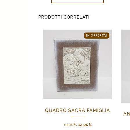
PRODOTTI CORRELATI
IN OFFERTA!
QUADRO SACRA FAMIGLIA
AN
Il
Il
16,00
€
12,00
€