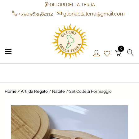
GLI ORI DELLA TERRA
+390963582112
glioridellaterra@gmail.com
Skip
to
content
0
Gli Ori della Terra
Gli Ori della Terra
Home
/
Art. da Regalo
/
Natale
/ Set Coltelli Formaggio