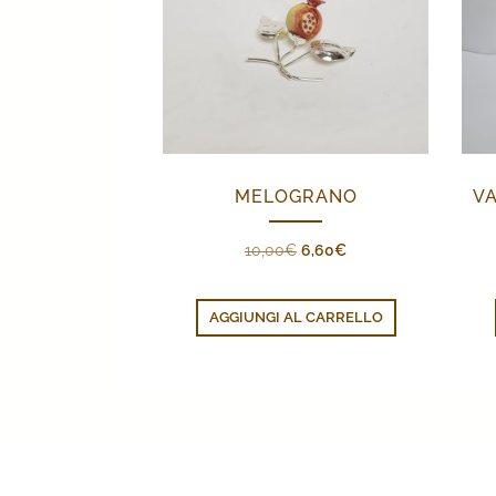
MELOGRANO
VA
Il
Il
10,00
€
6,60
€
prezzo
prezzo
originale
attuale
AGGIUNGI AL CARRELLO
era:
è:
10,00€.
6,60€.