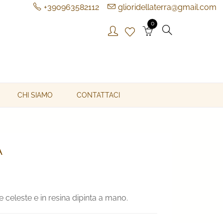
+390963582112
glioridellaterra@gmail.com
0
CHI SIAMO
CONTATTACI
A
 celeste e in resina dipinta a mano.