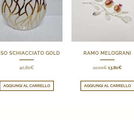
SO SCHIACCIATO GOLD
RAMO MELOGRANI
Il
Il
40,60
€
22,00
€
13,80
€
prezzo
prezz
originale
attual
AGGIUNGI AL CARRELLO
AGGIUNGI AL CARRELLO
era:
è:
22,00€.
13,80€