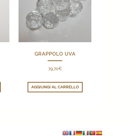
GRAPPOLO UVA
79,70
€
o
e
AGGIUNGI AL CARRELLO
.