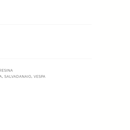
io
RESINA
A
,
SALVADANAIO
,
VESPA