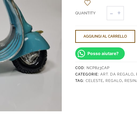
Salvadana
Vespa
quantità
AGGIUNGI AL CARRELLO
Posso aiutare?
COD:
NCP823CAP
CATEGORIE:
ART. DA REGALO
,
TAG:
CELESTE
,
REGALO
,
RESIN