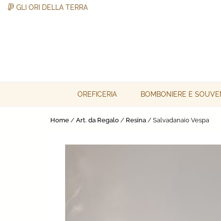
GLI ORI DELLA TERRA
Skip
to
content
Gli Ori della Terra
Gli Ori della Terra
OREFICERIA
BOMBONIERE E SOUVE
Home
/
Art. da Regalo
/
Resina
/ Salvadanaio Vespa