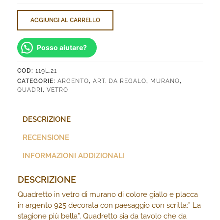
stagione
più
AGGIUNGI AL CARRELLO
bella"
quantità
Posso aiutare?
COD:
119L.21
CATEGORIE:
ARGENTO
,
ART. DA REGALO
,
MURANO
,
QUADRI
,
VETRO
DESCRIZIONE
RECENSIONE
INFORMAZIONI ADDIZIONALI
DESCRIZIONE
Quadretto in vetro di murano di colore giallo e placca
in argento 925 decorata con paesaggio con scritta:” La
stagione più bella”. Quadretto sia da tavolo che da