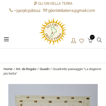
GLI ORI DELLA TERRA
+390963582112
glioridellaterra@gmail.com
Skip
to
content
0
Gli Ori della Terra
Gli Ori della Terra
Home
/
Art. da Regalo
/
Quadri
/ Quadretto paesaggio “La stagione
più bella”