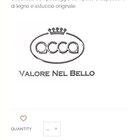
di legno e astuccio originale.
Quadretto
paesaggio
"La