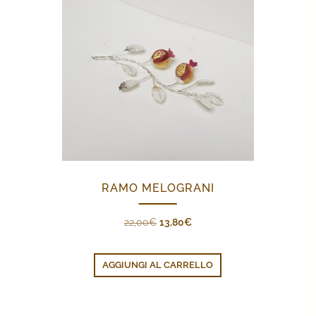
RAMO MELOGRANI
Il
Il
22,00
€
13,80
€
prezzo
prezzo
originale
attuale
AGGIUNGI AL CARRELLO
era:
è:
22,00€.
13,80€.