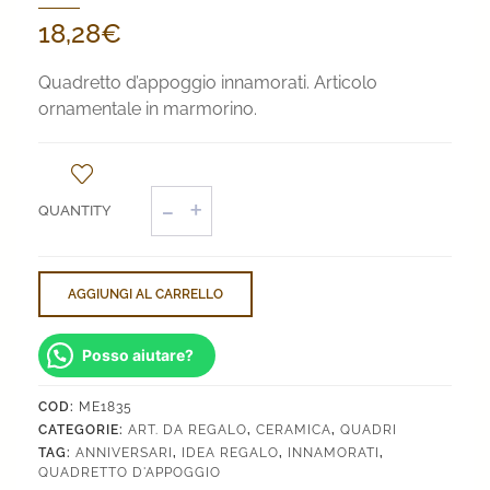
18,28
€
Quadretto d’appoggio innamorati. Articolo
ornamentale in marmorino.
Quadretto
d'Appoggio
Innamorati
quantità
AGGIUNGI AL CARRELLO
Posso aiutare?
COD:
ME1835
CATEGORIE:
ART. DA REGALO
,
CERAMICA
,
QUADRI
TAG:
ANNIVERSARI
,
IDEA REGALO
,
INNAMORATI
,
QUADRETTO D'APPOGGIO