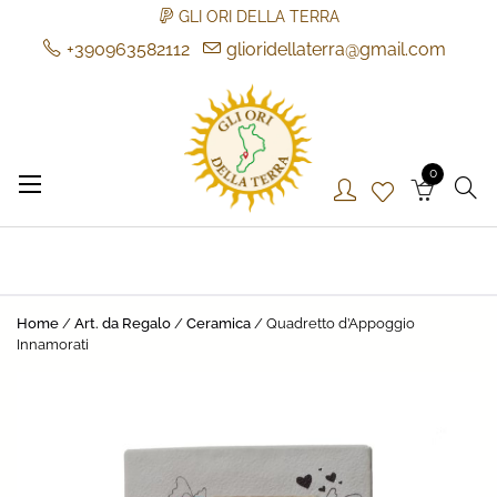
GLI ORI DELLA TERRA
+390963582112
glioridellaterra@gmail.com
Skip
to
content
0
Gli Ori della Terra
Gli Ori della Terra
Home
/
Art. da Regalo
/
Ceramica
/ Quadretto d’Appoggio
Innamorati