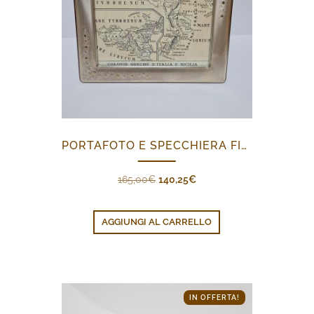
PORTAFOTO E SPECCHIERA FIORELLINI
Il
Il
165,00
€
140,25
€
prezzo
prezzo
originale
attuale
AGGIUNGI AL CARRELLO
era:
è:
165,00€.
140,25€.
IN OFFERTA!