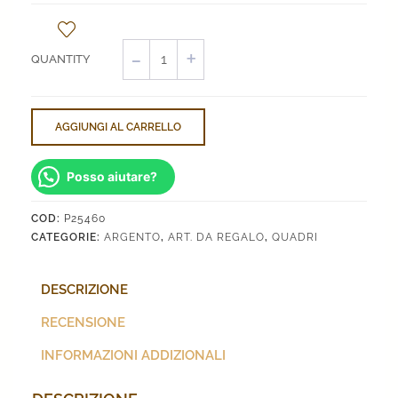
Portafoto
e
specchiera
25°
anniversario
AGGIUNGI AL CARRELLO
quantità
Posso aiutare?
COD:
P25460
CATEGORIE:
ARGENTO
,
ART. DA REGALO
,
QUADRI
DESCRIZIONE
RECENSIONE
INFORMAZIONI ADDIZIONALI