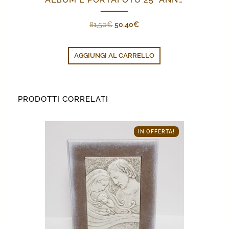
Il
Il
81,50
€
50,40
€
prezzo
prezzo
originale
attuale
AGGIUNGI AL CARRELLO
era:
è:
81,50€.
50,40€.
PRODOTTI CORRELATI
IN OFFERTA!