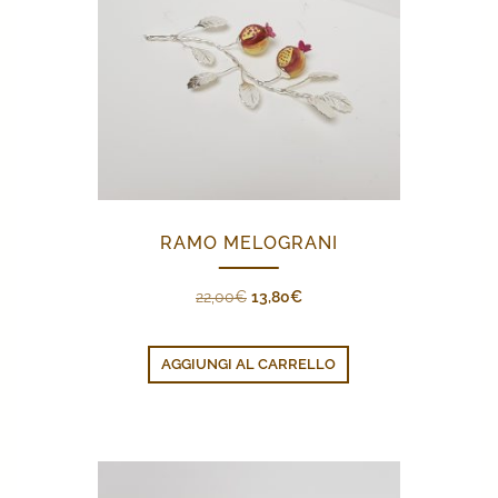
RAMO MELOGRANI
Il
Il
22,00
€
13,80
€
prezzo
prezzo
originale
attuale
AGGIUNGI AL CARRELLO
era:
è:
22,00€.
13,80€.