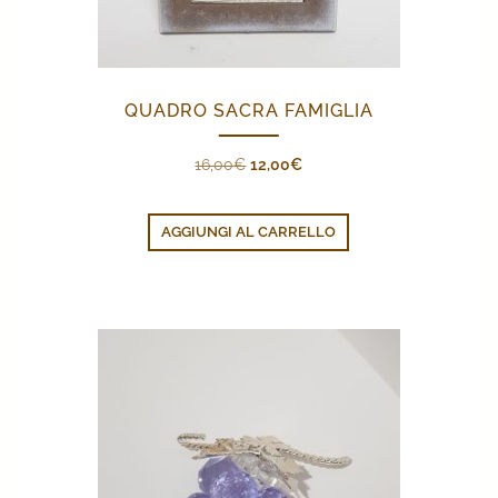
QUADRO SACRA FAMIGLIA
Il
Il
16,00
€
12,00
€
prezzo
prezzo
originale
attuale
AGGIUNGI AL CARRELLO
era:
è:
16,00€.
12,00€.