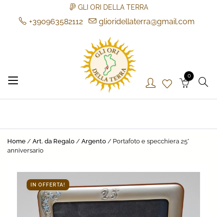
GLI ORI DELLA TERRA
+390963582112
glioridellaterra@gmail.com
Skip
to
content
0
Gli Ori della Terra
Gli Ori della Terra
Home
/
Art. da Regalo
/
Argento
/ Portafoto e specchiera 25°
anniversario
IN OFFERTA!