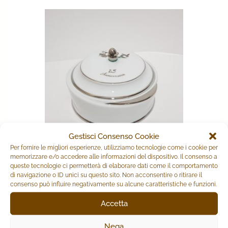
Gestisci Consenso Cookie
Per fornire le migliori esperienze, utilizziamo tecnologie come i cookie per
memorizzare e/o accedere alle informazioni del dispositivo. Il consenso a
queste tecnologie ci permetterà di elaborare dati come il comportamento
SCATOLA 25° ANNIVERSARIO
di navigazione o ID unici su questo sito. Non acconsentire o ritirare il
consenso può influire negativamente su alcune caratteristiche e funzioni.
64,00
€
Accetta
AGGIUNGI AL CARRELLO
Nega