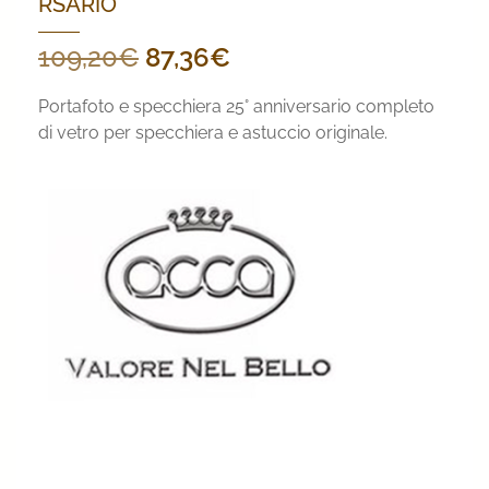
RSARIO
Il
Il
109,20
€
87,36
€
prezzo
prezzo
Portafoto e specchiera 25° anniversario completo
originale
attuale
di vetro per specchiera e astuccio originale.
era:
è:
109,20€.
87,36€.