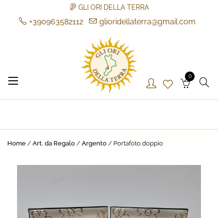
GLI ORI DELLA TERRA
+390963582112
glioridellaterra@gmail.com
Skip
to
content
0
Gli Ori della Terra
Gli Ori della Terra
Home
/
Art. da Regalo
/
Argento
/ Portafoto doppio