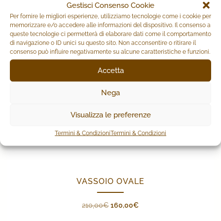
Gestisci Consenso Cookie
Per fornire le migliori esperienze, utilizziamo tecnologie come i cookie per
memorizzare e/o accedere alle informazioni del dispositivo. Il consenso a
queste tecnologie ci permetterà di elaborare dati come il comportamento
IN OFFERTA!
di navigazione o ID unici su questo sito. Non acconsentire o ritirare il
consenso può influire negativamente su alcune caratteristiche e funzioni.
Accetta
Nega
Visualizza le preferenze
Termini & Condizioni
Termini & Condizioni
VASSOIO OVALE
Il
Il
210,00
€
160,00
€
prezzo
prezzo