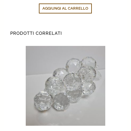
originale
attuale
AGGIUNGI AL CARRELLO
era:
è:
210,00€.
160,00€.
PRODOTTI CORRELATI