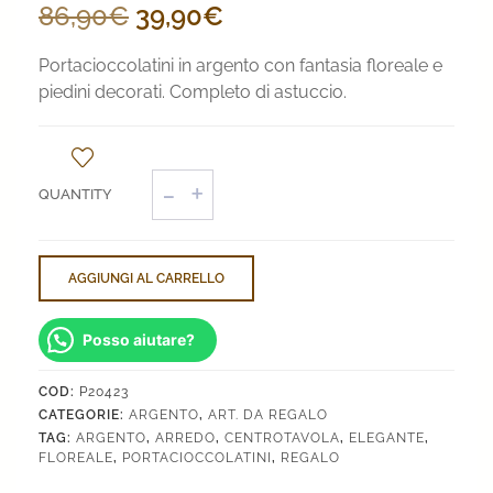
Il
Il
86,90
€
39,90
€
prezzo
prezzo
Portacioccolatini in argento con fantasia floreale e
originale
attuale
piedini decorati. Completo di astuccio.
era:
è:
86,90€.
39,90€.
Portacioccolatini
Floreale
quantità
AGGIUNGI AL CARRELLO
Posso aiutare?
COD:
P20423
CATEGORIE:
ARGENTO
,
ART. DA REGALO
TAG:
ARGENTO
,
ARREDO
,
CENTROTAVOLA
,
ELEGANTE
,
FLOREALE
,
PORTACIOCCOLATINI
,
REGALO