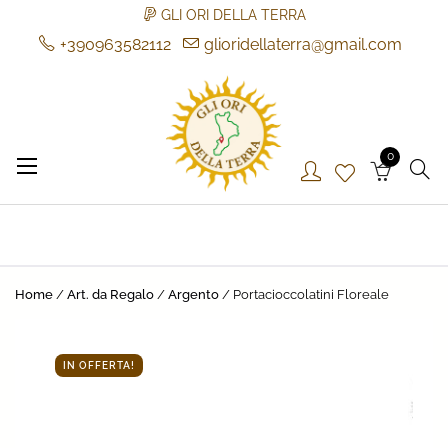
GLI ORI DELLA TERRA
+390963582112
glioridellaterra@gmail.com
Skip
to
content
0
Gli Ori della Terra
Gli Ori della Terra
Home
/
Art. da Regalo
/
Argento
/ Portacioccolatini Floreale
IN OFFERTA!