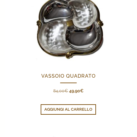
VASSOIO QUADRATO
Il
Il
84,00
€
49,90
€
prezzo
prezzo
originale
attuale
AGGIUNGI AL CARRELLO
era:
è:
84,00€.
49,90€.