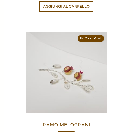
originale
attuale
AGGIUNGI AL CARRELLO
era:
è:
12,00€.
6,80€.
IN OFFERTA!
RAMO MELOGRANI