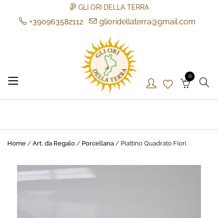
GLI ORI DELLA TERRA
+390963582112
glioridellaterra@gmail.com
Skip
to
content
0
Gli Ori della Terra
Gli Ori della Terra
Home
/
Art. da Regalo
/
Porcellana
/ Piattino Quadrato Fiori