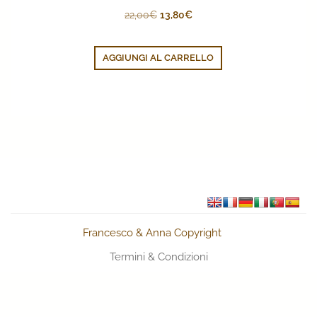
Il
Il
22,00
€
13,80
€
prezzo
prezzo
originale
attuale
AGGIUNGI AL CARRELLO
era:
è:
22,00€.
13,80€.
Francesco & Anna Copyright
Termini & Condizioni