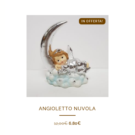
IN OFFERTA!
ANGIOLETTO NUVOLA
Il
Il
12,00
€
6,80
€
prezzo
prezzo