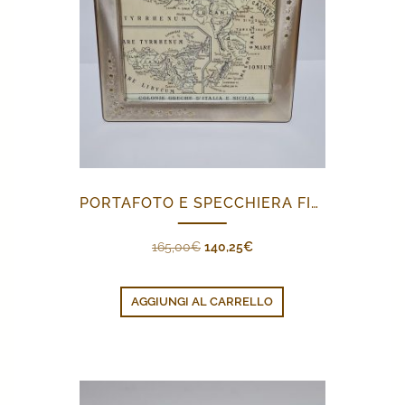
PORTAFOTO E SPECCHIERA FIORELLINI
Il
Il
165,00
€
140,25
€
prezzo
prezzo
originale
attuale
AGGIUNGI AL CARRELLO
era:
è:
165,00€.
140,25€.