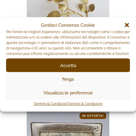
Gestisci Consenso Cookie
Per fornire le migliori esperienze, utilizziamo tecnologie come i cookie per
memorizzare e/o accedere alle informazioni del dispositivo. Il consenso a
queste tecnologie ci permetterà di elaborare dati come il comportamento
di navigazione o ID unici su questo sito. Non acconsentire o ritirare il
ROSA GOLD
consenso può influire negativamente su alcune caratteristiche e funzioni.
13,00
€
Accetta
Nega
AGGIUNGI AL CARRELLO
Visualizza le preferenze
Termini & Condizioni
Termini & Condizioni
IN OFFERTA!