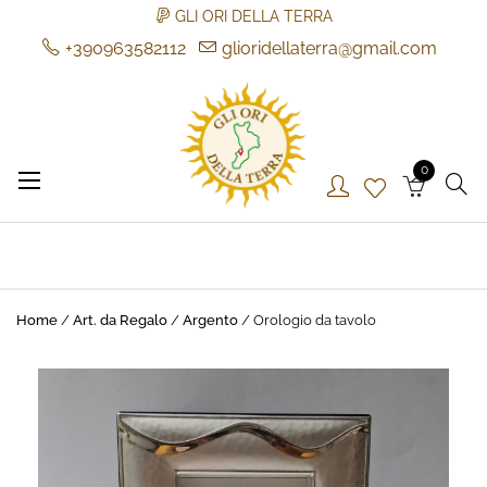
GLI ORI DELLA TERRA
+390963582112
glioridellaterra@gmail.com
Skip
to
content
0
Gli Ori della Terra
Gli Ori della Terra
Home
/
Art. da Regalo
/
Argento
/ Orologio da tavolo