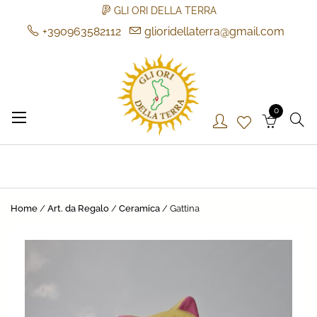
GLI ORI DELLA TERRA
+390963582112
glioridellaterra@gmail.com
Skip
to
content
0
Gli Ori della Terra
Gli Ori della Terra
Home
/
Art. da Regalo
/
Ceramica
/ Gattina