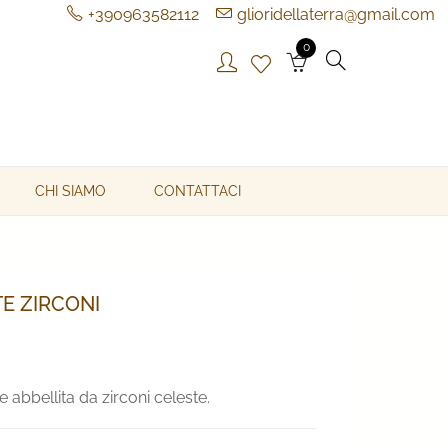
+390963582112
glioridellaterra@gmail.com
0
CHI SIAMO
CONTATTACI
E ZIRCONI
 abbellita da zirconi celeste.