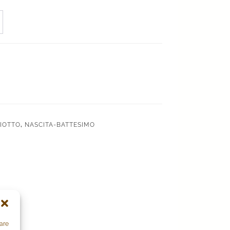
CIOTTO
,
NASCITA-BATTESIMO
zare