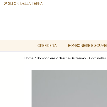
GLI ORI DELLA TERRA
Skip
to
content
Gli Ori della Terra
Gli Ori della Terra
OREFICERIA
BOMBONIERE E SOUVE
Home
/
Bomboniere
/
Nascita-Battesimo
/ Coccinella C