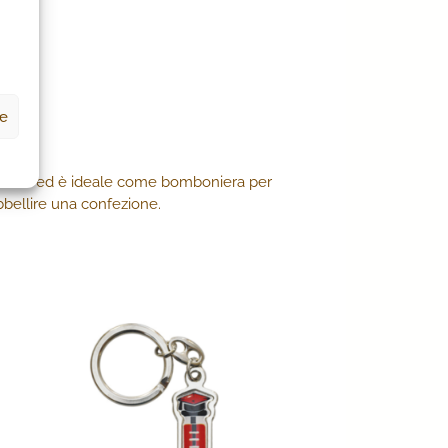
ze
 fortuna ed è ideale come bomboniera per
bbellire una confezione.