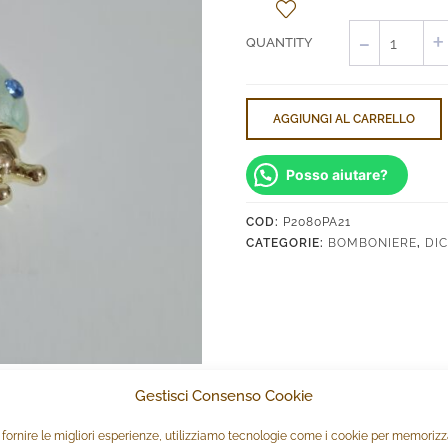
Coccinella
Celeste
Zirconi
quantità
AGGIUNGI AL CARRELLO
Posso aiutare?
COD:
P2080PA21
CATEGORIE:
BOMBONIERE
,
DI
Gestisci Consenso Cookie
 fornire le migliori esperienze, utilizziamo tecnologie come i cookie per memoriz