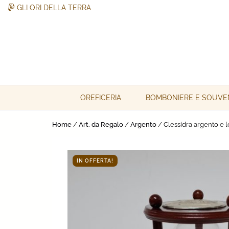
GLI ORI DELLA TERRA
Skip
to
content
Gli Ori della Terra
Gli Ori della Terra
OREFICERIA
BOMBONIERE E SOUVE
Home
/
Art. da Regalo
/
Argento
/ Clessidra argento e 
IN OFFERTA!