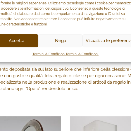
 fornire le migliori esperienze, utilizziamo tecnologie come i cookie per memoriz
Posso aiutare?
 accedere alle informazioni del dispositivo. Il consenso a queste tecnologie ci
metterà di elaborare dati come il comportamento di navigazione o ID unici su
sto sito. Non acconsentire o ritirare il consenso può influire negativamente su
COD:
406TR.13
une caratteristiche e funzioni.
CATEGORIE:
ARGENTO
,
ART. D
Accetta
Nega
Visualizza le preferen
AZIONI ADDIZIONALI
Termini & Condizioni
Termini & Condizioni
ento depositata sia sul lato superiore che inferiore della clessidr
re con gusto e qualità. Idea regalo di classe per ogni occasione. M
ecializzata nella produzione e realizzazione di articoli da regalo 
ompletano ogni “Opera” rendendola unica.