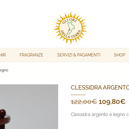
NIR
FRAGRANZE
SERVIZI & PAGAMENTI
SHOP
legno
CLESSIDRA ARGENTO
Il
Il
122,00
€
109,80
€
prezzo
p
Clessidra argento e legno c
originale
a