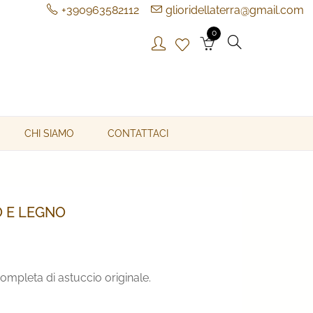
+390963582112
glioridellaterra@gmail.com
0
CHI SIAMO
CONTATTACI
 E LEGNO
rezzo
ompleta di astuccio originale.
ttuale