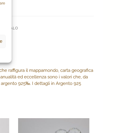
zare
A REGALO
ze
a che raffigura il mappamondo, carta geografica
anualità ed eccellenza sono i valori che, da
in argento 925‰. I dettagli in Argento 925