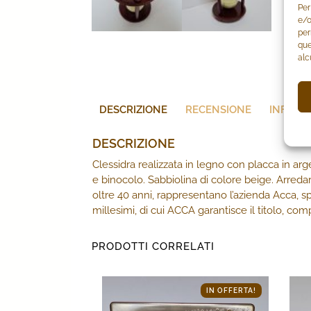
Per
e/o
per
que
alc
DESCRIZIONE
RECENSIONE
INFORM
DESCRIZIONE
Clessidra realizzata in legno con placca in arg
e binocolo. Sabbiolina di colore beige. Arreda
oltre 40 anni, rappresentano l’azienda Acca, sp
millesimi, di cui ACCA garantisce il titolo, c
PRODOTTI CORRELATI
IN OFFERTA!