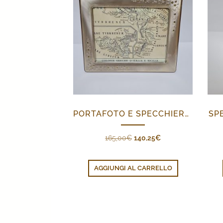
PORTAFOTO E SPECCHIERA FIORELLINI
SP
Il
Il
165,00
€
140,25
€
prezzo
prezzo
originale
attuale
AGGIUNGI AL CARRELLO
era:
è:
165,00€.
140,25€.