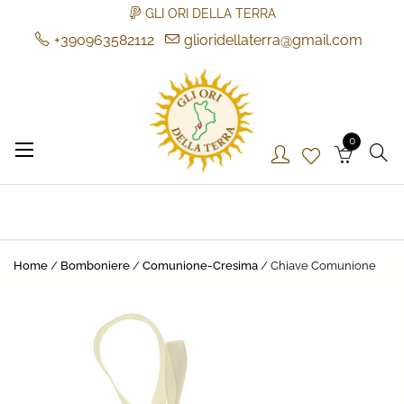
GLI ORI DELLA TERRA
+390963582112
glioridellaterra@gmail.com
Skip
to
content
0
Gli Ori della Terra
Gli Ori della Terra
Home
/
Bomboniere
/
Comunione-Cresima
/ Chiave Comunione