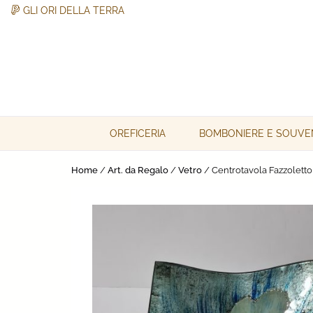
GLI ORI DELLA TERRA
Skip
to
content
Gli Ori della Terra
Gli Ori della Terra
OREFICERIA
BOMBONIERE E SOUVE
Home
/
Art. da Regalo
/
Vetro
/ Centrotavola Fazzoletto