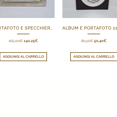
PORTAFOTO E SPECCHIERA FIORELLINI
Il
Il
Il
Il
165,00
€
140,25
€
81,50
€
50,40
€
prezzo
prezzo
prezzo
prezz
originale
attuale
originale
attual
AGGIUNGI AL CARRELLO
AGGIUNGI AL CARRELLO
era:
è:
era:
è:
165,00€.
140,25€.
81,50€.
50,40