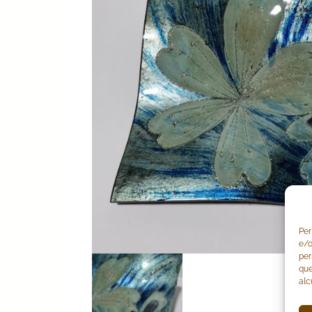
Per
e/o
per
que
alc