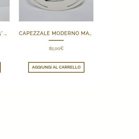
ALBUM E PORTAFOTO 25° ANNIVERSARIO
CAPEZZALE MODERNO MATERNITÀ
82,00
€
o
e
AGGIUNGI AL CARRELLO
€.
Termini & Condizioni