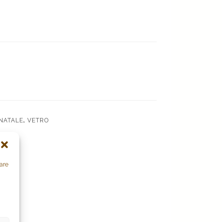
la
NATALE
,
VETRO
zare