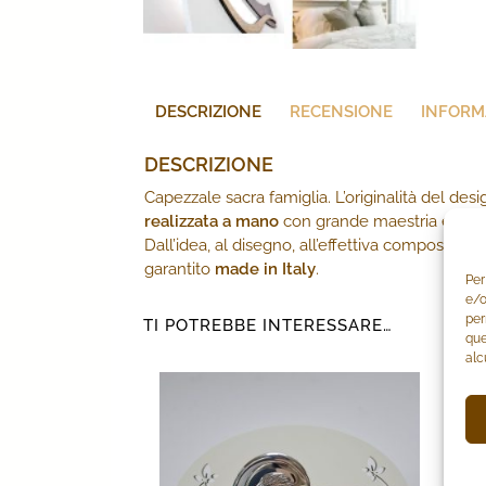
DESCRIZIONE
RECENSIONE
INFORM
DESCRIZIONE
Capezzale sacra famiglia. L’originalità del desig
realizzata a mano
con grande maestria e profess
Dall’idea, al disegno, all’effettiva composizione
garantito
made in Italy
.
Per
e/o
per
TI POTREBBE INTERESSARE…
que
alc