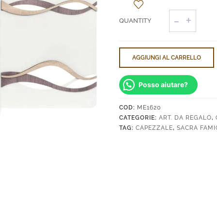
Capezzale
Sacra
Famiglia
quantità
AGGIUNGI AL CARRELLO
Posso aiutare?
COD:
ME1620
CATEGORIE:
ART. DA REGALO
,
TAG:
CAPEZZALE
,
SACRA FAMI