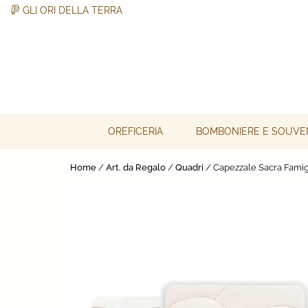
GLI ORI DELLA TERRA
Skip
to
content
Gli Ori della Terra
Gli Ori della Terra
OREFICERIA
BOMBONIERE E SOUVE
Home
/
Art. da Regalo
/
Quadri
/ Capezzale Sacra Famig