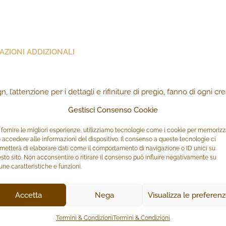
AZIONI ADDIZIONALI
n, l’attenzione per i dettagli e rifiniture di pregio, fanno di ogni c
ionalità, difficile da imitare.
Gestisci Consenso Cookie
 del pezzo originale, l’intera “vita” del prodotto si svolge all’intern
 fornire le migliori esperienze, utilizziamo tecnologie come i cookie per memoriz
 accedere alle informazioni del dispositivo. Il consenso a queste tecnologie ci
metterà di elaborare dati come il comportamento di navigazione o ID unici su
sto sito. Non acconsentire o ritirare il consenso può influire negativamente su
une caratteristiche e funzioni.
Accetta
Nega
Visualizza le preferen
Termini & Condizioni
Termini & Condizioni