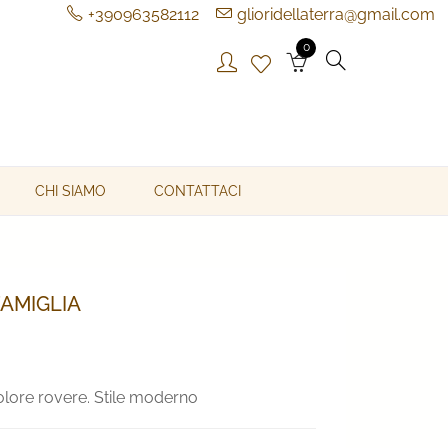
+390963582112
glioridellaterra@gmail.com
0
CHI SIAMO
CONTATTACI
AMIGLIA
olore rovere. Stile moderno