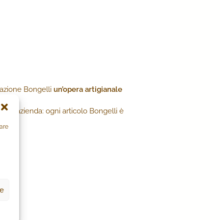
reazione Bongelli
un’opera artigianale
o dell’azienda: ogni articolo Bongelli è
zare
ze