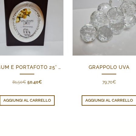
ALBUM E PORTAFOTO 25° ANNIVERSARIO
GRAPPOLO UVA
Il
Il
81,50
€
50,40
€
79,70
€
prezzo
prezzo
originale
attuale
AGGIUNGI AL CARRELLO
AGGIUNGI AL CARRELLO
era:
è:
81,50€.
50,40€.