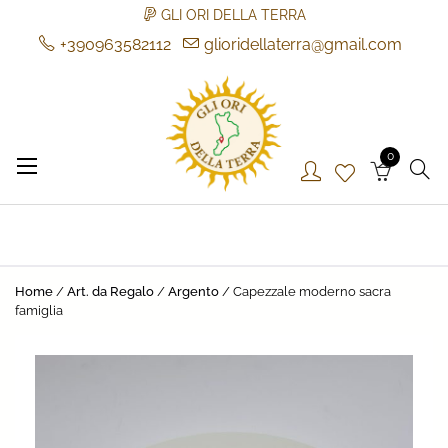
GLI ORI DELLA TERRA
+390963582112
glioridellaterra@gmail.com
Skip
to
content
0
Gli Ori della Terra
Gli Ori della Terra
Home
/
Art. da Regalo
/
Argento
/ Capezzale moderno sacra
famiglia