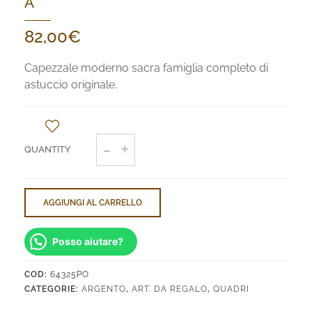
A
82,00
€
Capezzale moderno sacra famiglia completo di
astuccio originale.
Capezzale
moderno
sacra
famiglia
quantità
AGGIUNGI AL CARRELLO
Posso aiutare?
COD:
64325PO
CATEGORIE:
ARGENTO
,
ART. DA REGALO
,
QUADRI