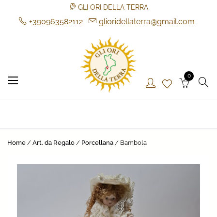
GLI ORI DELLA TERRA
+390963582112
glioridellaterra@gmail.com
Skip
to
content
0
Gli Ori della Terra
Gli Ori della Terra
Home
/
Art. da Regalo
/
Porcellana
/ Bambola