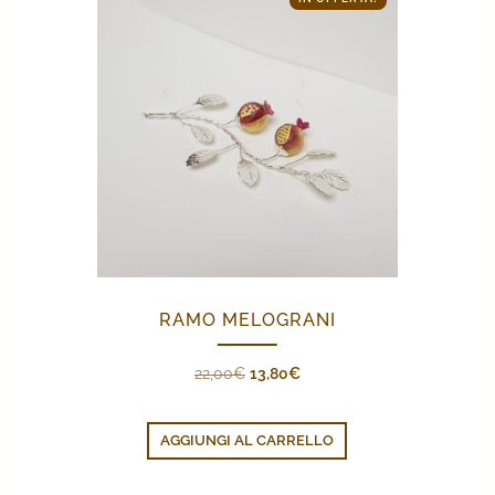
RAMO MELOGRANI
Il
Il
22,00
€
13,80
€
prezzo
prezzo
originale
attuale
AGGIUNGI AL CARRELLO
era:
è:
22,00€.
13,80€.