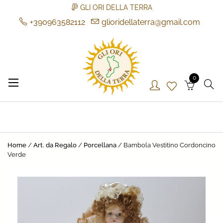
GLI ORI DELLA TERRA
+390963582112
glioridellaterra@gmail.com
Skip
to
content
0
Gli Ori della Terra
Gli Ori della Terra
Home
/
Art. da Regalo
/
Porcellana
/ Bambola Vestitino Cordoncino
Verde