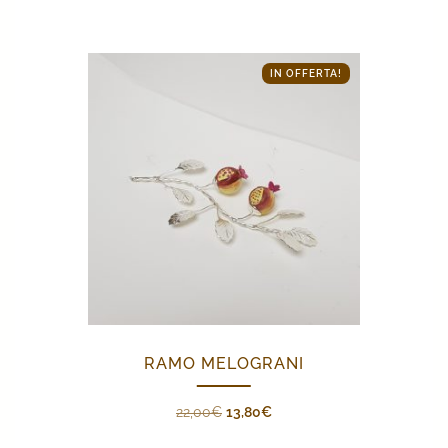
IN OFFERTA!
RAMO MELOGRANI
Il
Il
22,00
€
13,80
€
prezzo
prezzo