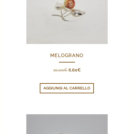
MELOGRANO
Il
Il
10,00
€
6,60
€
prezzo
prezzo
originale
attuale
AGGIUNGI AL CARRELLO
era:
è:
10,00€.
6,60€.