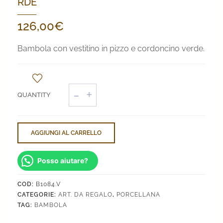
RDE
126,00
€
Bambola con vestitino in pizzo e cordoncino verde.
Bambola
Vestitino
Cordoncino
Verde
quantità
AGGIUNGI AL CARRELLO
Posso aiutare?
COD:
B1084.V
CATEGORIE:
ART. DA REGALO
,
PORCELLANA
TAG:
BAMBOLA