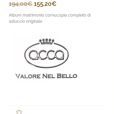
Il
Il
194,00
€
155,20
€
prezzo
prezzo
Album matrimonio cornucopia completo di
originale
attuale
astuccio originale.
era:
è:
194,00€.
155,20€.