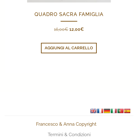
QUADRO SACRA FAMIGLIA
Il
Il
16,00
€
12,00
€
prezzo
prezzo
originale
attuale
AGGIUNGI AL CARRELLO
era:
è:
16,00€.
12,00€.
Francesco & Anna Copyright
Termini & Condizioni