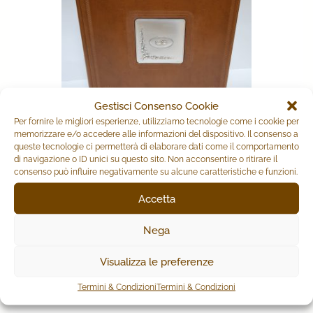
Gestisci Consenso Cookie
Per fornire le migliori esperienze, utilizziamo tecnologie come i cookie per
memorizzare e/o accedere alle informazioni del dispositivo. Il consenso a
queste tecnologie ci permetterà di elaborare dati come il comportamento
ALBUM MATRIMONIO
di navigazione o ID unici su questo sito. Non acconsentire o ritirare il
consenso può influire negativamente su alcune caratteristiche e funzioni.
Il
Il
182,00
€
145,60
€
Accetta
prezzo
prezzo
originale
attuale
AGGIUNGI AL CARRELLO
era:
è:
Nega
182,00€.
145,60€.
Visualizza le preferenze
PRODOTTI CORRELATI
Termini & Condizioni
Termini & Condizioni