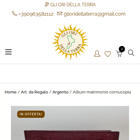
GLI ORI DELLA TERRA
+390963582112
glioridellaterra@gmail.com
Skip
to
content
0
Gli Ori della Terra
Gli Ori della Terra
Home
/
Art. da Regalo
/
Argento
/ Album matrimonio cornucopia
IN OFFERTA!