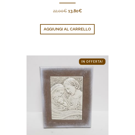
Il
Il
22,00
€
13,80
€
prezzo
prezzo
originale
attuale
AGGIUNGI AL CARRELLO
era:
è:
22,00€.
13,80€.
IN OFFERTA!