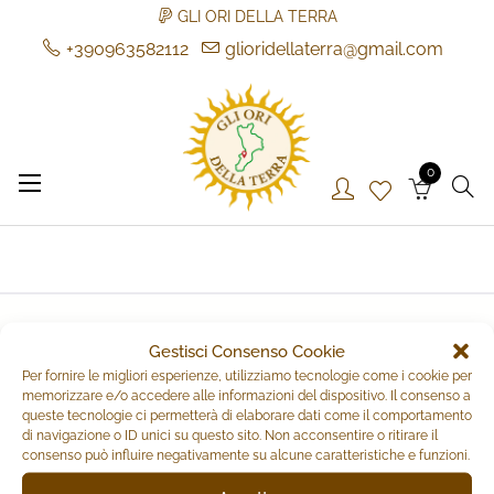
GLI ORI DELLA TERRA
+390963582112
glioridellaterra@gmail.com
Skip
to
content
0
Gli Ori della Terra
Gli Ori della Terra
Gestisci Consenso Cookie
FILTER BY
Per fornire le migliori esperienze, utilizziamo tecnologie come i cookie per
memorizzare e/o accedere alle informazioni del dispositivo. Il consenso a
queste tecnologie ci permetterà di elaborare dati come il comportamento
di navigazione o ID unici su questo sito. Non acconsentire o ritirare il
Home
/ Brands / Sagapò
consenso può influire negativamente su alcune caratteristiche e funzioni.