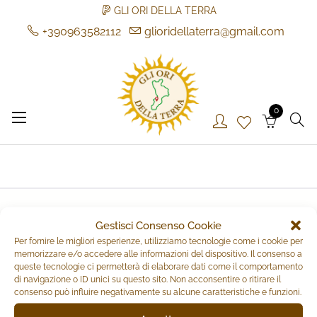
GLI ORI DELLA TERRA
+390963582112
glioridellaterra@gmail.com
Skip
to
content
0
Gli Ori della Terra
Gli Ori della Terra
Gestisci Consenso Cookie
FILTER BY
Per fornire le migliori esperienze, utilizziamo tecnologie come i cookie per
memorizzare e/o accedere alle informazioni del dispositivo. Il consenso a
queste tecnologie ci permetterà di elaborare dati come il comportamento
di navigazione o ID unici su questo sito. Non acconsentire o ritirare il
Home
/ Brands / Liu-Jo
consenso può influire negativamente su alcune caratteristiche e funzioni.